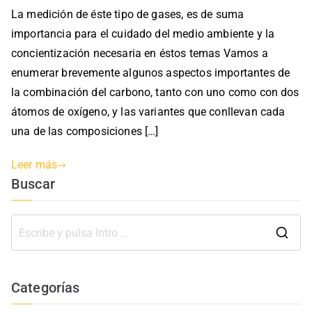
s
La medición de éste tipo de gases, es de suma
b
a
importancia para el cuidado del medio ambiente y la
l
s
i
concientización necesaria en éstos temas Vamos a
c
enumerar brevemente algunos aspectos importantes de
a
la combinación del carbono, tanto con uno como con dos
d
átomos de oxígeno, y las variantes que conllevan cada
a
una de las composiciones […]
e
n
Leer más
A
Buscar
m
b
i
B
e
u
n
t
s
Categorías
e
c