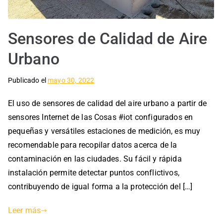
Sensores de Calidad de Aire
Urbano
Publicado el
P
E
mayo 30, 2022
u
t
El uso de sensores de calidad del aire urbano a partir de
b
i
sensores Internet de las Cosas #iot configurados en
l
q
i
u
pequeñas y versátiles estaciones de medición, es muy
c
e
recomendable para recopilar datos acerca de la
a
t
contaminación en las ciudades. Su fácil y rápida
d
a
instalación permite detectar puntos conflictivos,
a
d
contribuyendo de igual forma a la protección del […]
e
a
n
c
Leer más
A
o