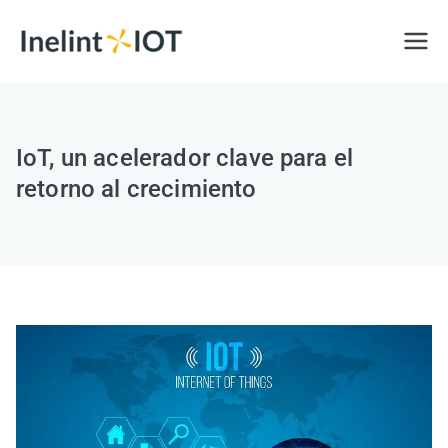
Saltar
al
Inelint IOT
Internet de las Cosas
contenido
IoT, un acelerador clave para el
retorno al crecimiento