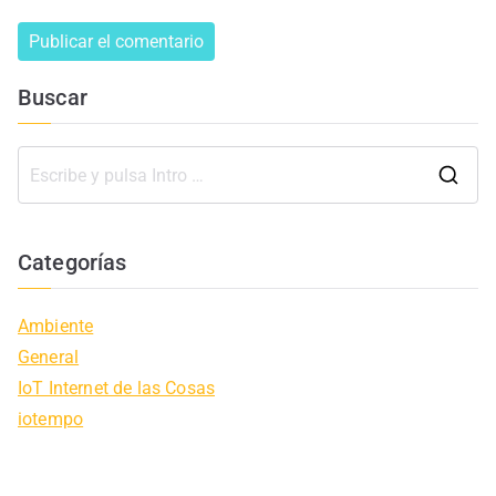
Buscar
B
u
s
Categorías
c
a
Ambiente
r
General
:
IoT Internet de las Cosas
iotempo